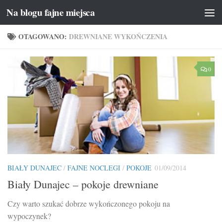
Na blogu fajne miejsca
Przeskocz do treści
OTAGOWANO:
DREWNIANE WYKOŃCZENIA
0
BIAŁY DUNAJEC
/
FAJNE NOCLEGI
/
POKOJE
01/09/2014
Biały Dunajec – pokoje drewniane
Czy warto szukać dobrze wykończonego pokoju na
wypoczynek?