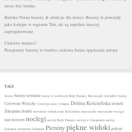
może być trudne.
Bańska Niżna baseny & atrakcje dla dzieci. Baseny te powstały
jako kolejne w regionie Tatr, ale są zupełnie inaczej
zaprojektowane
Ciekawe miejsce!
Pensjonaty baseny to bardzo ciekawa forma spędzania urlopu
TAGI
baseny termalne
baseny
baseny w szaflarach
Biały Dunajec
Bieszczady
chochołów baseny
Dolina Kościeliska
Czerwone Wierchy
domek
Czorsztyn ruiny
Czołpino
Zakopane
domki
drewniane wykończenia
Kościelisko
murzasichle
murzasichle wyciągi
noclegi
nad morzem
noclegi Biały Dunajec
noclegi w Zakopanem
noclegi
piękne widoki
Pieniny
pokoje
Zakopane
pensjonaty Zakopane