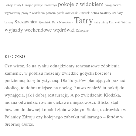
pokoje z widokiem
Pokoje Biały Dunajec
pokoje Czorsztyn
pokój dobrze
wyposażony
pokój z widokiem
poronin
potok kościeliski
Smerek
Solina
Szaflary
szaflary
Tatry
Szczawnica
baseny
Słowiński Park Narodowy
tatry zimą
Ustrzyki
Wetlina
wyjazdy weekendowe
wędrówki
Zakopane
KŁODZKO
Czy wiesz, że na rynku odnajdziemy renesansowe zdobienia
kamienic, w pobliżu możemy zwiedzić gotycki kościół i
podziemną trasę turystyczną. Dla Turystów planujących poznać
okolicę, to dobre miejsce na nocleg. Łatwo znaleźć tu pokój do
wynajęcia, jak i dobrą restaurację. A po zwiedzeniu Kłodzka,
można odwiedzić równie ciekawe miejscowości. Blisko stąd
bowiem do dawnej kopalni złota w Złotym Stoku, uzdrowiska w
Polanicy Zdroju czy kolejnego zabytku militarnego – fortów w
Srebrnej Górze.