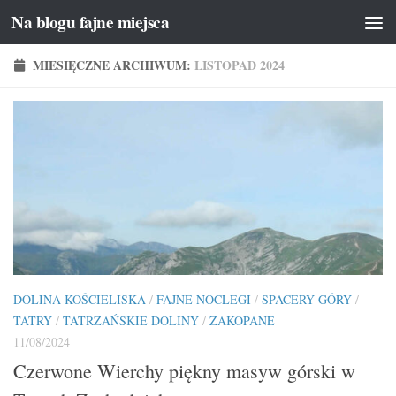
Na blogu fajne miejsca
Przeskocz do treści
MIESIĘCZNE ARCHIWUM:
LISTOPAD 2024
DOLINA KOŚCIELISKA
/
FAJNE NOCLEGI
/
SPACERY GÓRY
/
TATRY
/
TATRZAŃSKIE DOLINY
/
ZAKOPANE
11/08/2024
Czerwone Wierchy piękny masyw górski w