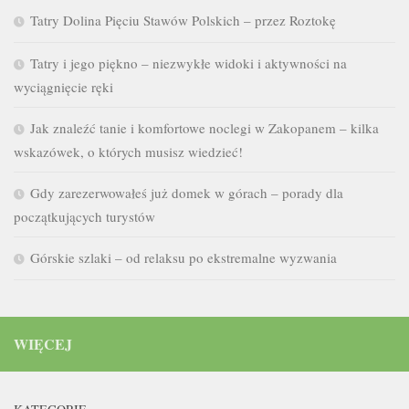
Tatry Dolina Pięciu Stawów Polskich – przez Roztokę
Tatry i jego piękno – niezwykłe widoki i aktywności na
wyciągnięcie ręki
Jak znaleźć tanie i komfortowe noclegi w Zakopanem – kilka
wskazówek, o których musisz wiedzieć!
Gdy zarezerwowałeś już domek w górach – porady dla
początkujących turystów
Górskie szlaki – od relaksu po ekstremalne wyzwania
WIĘCEJ