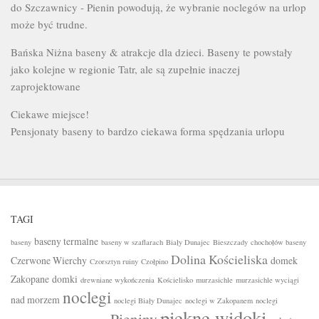
do Szczawnicy - Pienin powodują, że wybranie noclegów na urlop
może być trudne.
Bańska Niżna baseny & atrakcje dla dzieci. Baseny te powstały
jako kolejne w regionie Tatr, ale są zupełnie inaczej
zaprojektowane
Ciekawe miejsce!
Pensjonaty baseny to bardzo ciekawa forma spędzania urlopu
TAGI
baseny termalne
baseny
baseny w szaflarach
Biały Dunajec
Bieszczady
chochołów baseny
Dolina Kościeliska
Czerwone Wierchy
domek
Czorsztyn ruiny
Czołpino
Zakopane
domki
drewniane wykończenia
Kościelisko
murzasichle
murzasichle wyciągi
noclegi
nad morzem
noclegi Biały Dunajec
noclegi w Zakopanem
noclegi
piękne widoki
Pieniny