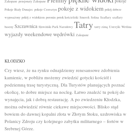
pokoje
Zakopane
pensjonaty Zakopane
pokoje z widokiem
Pokoje Biały Dunajec
pokoje Czorsztyn
pokój dobrze
wyposażony
pokój z widokiem
poronin
potok kościeliski
Smerek
Solina
Szaflary
szaflary
Tatry
Szczawnica
baseny
Słowiński Park Narodowy
tatry zimą
Ustrzyki
Wetlina
wyjazdy weekendowe
wędrówki
Zakopane
KŁODZKO
Czy wiesz, że na rynku odnajdziemy renesansowe zdobienia
kamienic, w pobliżu możemy zwiedzić gotycki kościół i
podziemną trasę turystyczną. Dla Turystów planujących poznać
okolicę, to dobre miejsce na nocleg. Łatwo znaleźć tu pokój do
wynajęcia, jak i dobrą restaurację. A po zwiedzeniu Kłodzka,
można odwiedzić równie ciekawe miejscowości. Blisko stąd
bowiem do dawnej kopalni złota w Złotym Stoku, uzdrowiska w
Polanicy Zdroju czy kolejnego zabytku militarnego – fortów w
Srebrnej Górze.