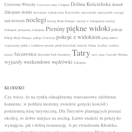
Dolina Kościeliska
Czerwone Wierchy
domek
Czorsztyn ruiny
Czołpino
Zakopane
domki
drewniane wykończenia
Kościelisko
murzasichle
murzasichle wyciągi
noclegi
nad morzem
noclegi Biały Dunajec
noclegi w Zakopanem
noclegi
piękne widoki
Pieniny
pokoje
Zakopane
pensjonaty Zakopane
pokoje z widokiem
Pokoje Biały Dunajec
pokoje Czorsztyn
pokój dobrze
wyposażony
pokój z widokiem
poronin
potok kościeliski
Smerek
Solina
Szaflary
szaflary
Tatry
Szczawnica
baseny
Słowiński Park Narodowy
tatry zimą
Ustrzyki
Wetlina
wyjazdy weekendowe
wędrówki
Zakopane
KŁODZKO
Czy wiesz, że na rynku odnajdziemy renesansowe zdobienia
kamienic, w pobliżu możemy zwiedzić gotycki kościół i
podziemną trasę turystyczną. Dla Turystów planujących poznać
okolicę, to dobre miejsce na nocleg. Łatwo znaleźć tu pokój do
wynajęcia, jak i dobrą restaurację. A po zwiedzeniu Kłodzka,