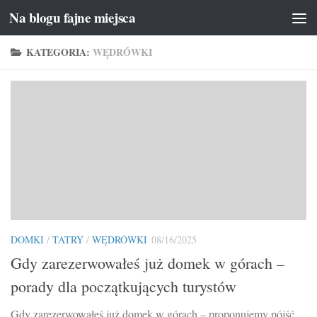
Na blogu fajne miejsca
Przeskocz do treści
KATEGORIA:
WĘDRÓWKI
DOMKI
/
TATRY
/
WĘDRÓWKI
08/16/2025
Gdy zarezerwowałeś już domek w górach –
porady dla początkujących turystów
Gdy zarezerwowałeś już domek w górach – proponujemy pójść