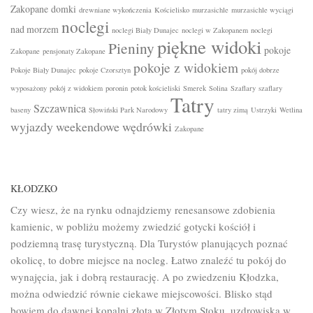
Zakopane
domki
drewniane wykończenia
Kościelisko
murzasichle
murzasichle wyciągi
noclegi
nad morzem
noclegi Biały Dunajec
noclegi w Zakopanem
noclegi
piękne widoki
Pieniny
pokoje
Zakopane
pensjonaty Zakopane
pokoje z widokiem
Pokoje Biały Dunajec
pokoje Czorsztyn
pokój dobrze
wyposażony
pokój z widokiem
poronin
potok kościeliski
Smerek
Solina
Szaflary
szaflary
Tatry
Szczawnica
baseny
Słowiński Park Narodowy
tatry zimą
Ustrzyki
Wetlina
wyjazdy weekendowe
wędrówki
Zakopane
KŁODZKO
Czy wiesz, że na rynku odnajdziemy renesansowe zdobienia
kamienic, w pobliżu możemy zwiedzić gotycki kościół i
podziemną trasę turystyczną. Dla Turystów planujących poznać
okolicę, to dobre miejsce na nocleg. Łatwo znaleźć tu pokój do
wynajęcia, jak i dobrą restaurację. A po zwiedzeniu Kłodzka,
można odwiedzić równie ciekawe miejscowości. Blisko stąd
bowiem do dawnej kopalni złota w Złotym Stoku, uzdrowiska w