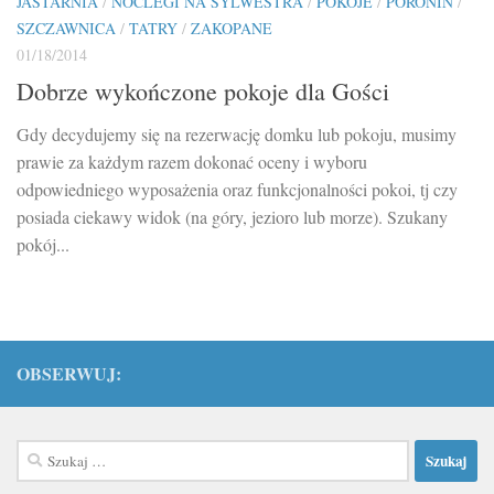
JASTARNIA
/
NOCLEGI NA SYLWESTRA
/
POKOJE
/
PORONIN
/
SZCZAWNICA
/
TATRY
/
ZAKOPANE
01/18/2014
Dobrze wykończone pokoje dla Gości
Gdy decydujemy się na rezerwację domku lub pokoju, musimy
prawie za każdym razem dokonać oceny i wyboru
odpowiedniego wyposażenia oraz funkcjonalności pokoi, tj czy
posiada ciekawy widok (na góry, jezioro lub morze). Szukany
pokój...
OBSERWUJ:
Szukaj: