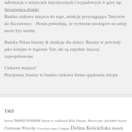
informacje o miejscach turystycznych i wypadowych w góry np.
Szczawnica domki
Bardzo ciekawe miejsca do tego, atrakcje przyciągające Turystów
do Szczawnicy - Pienin powodują, że wybranie noclegów na urlop
może być trudne.
Bańska Niżna baseny & atrakcje dla dzieci. Baseny te powstały
jako kolejne w regionie Tatr, ale są zupełnie inaczej
zaprojektowane
Ciekawe miejsce!
Pensjonaty baseny to bardzo ciekawa forma spędzania urlopu
TAGI
baseny termalne
baseny
baseny w szaflarach
Biały Dunajec
Bieszczady
chochołów baseny
Dolina Kościeliska
Czerwone Wierchy
domek
Czorsztyn ruiny
Czołpino