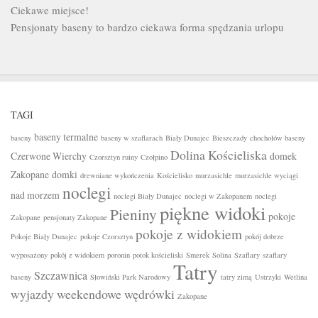
Ciekawe miejsce!
Pensjonaty baseny to bardzo ciekawa forma spędzania urlopu
TAGI
baseny termalne
baseny
baseny w szaflarach
Biały Dunajec
Bieszczady
chochołów baseny
Dolina Kościeliska
Czerwone Wierchy
domek
Czorsztyn ruiny
Czołpino
Zakopane
domki
drewniane wykończenia
Kościelisko
murzasichle
murzasichle wyciągi
noclegi
nad morzem
noclegi Biały Dunajec
noclegi w Zakopanem
noclegi
piękne widoki
Pieniny
pokoje
Zakopane
pensjonaty Zakopane
pokoje z widokiem
Pokoje Biały Dunajec
pokoje Czorsztyn
pokój dobrze
wyposażony
pokój z widokiem
poronin
potok kościeliski
Smerek
Solina
Szaflary
szaflary
Tatry
Szczawnica
baseny
Słowiński Park Narodowy
tatry zimą
Ustrzyki
Wetlina
wyjazdy weekendowe
wędrówki
Zakopane