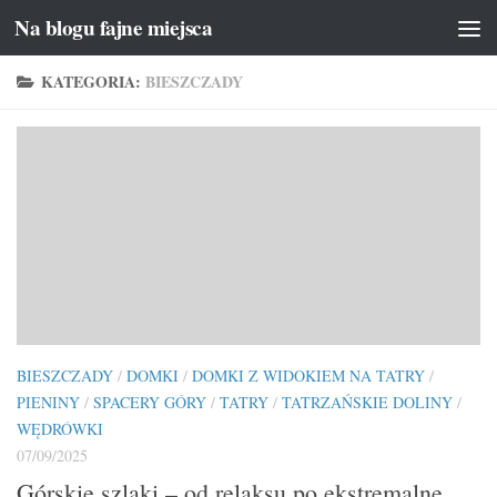
Na blogu fajne miejsca
Przeskocz do treści
KATEGORIA:
BIESZCZADY
BIESZCZADY
/
DOMKI
/
DOMKI Z WIDOKIEM NA TATRY
/
PIENINY
/
SPACERY GÓRY
/
TATRY
/
TATRZAŃSKIE DOLINY
/
WĘDRÓWKI
07/09/2025
Górskie szlaki – od relaksu po ekstremalne