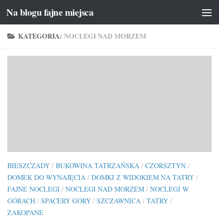
Na blogu fajne miejsca
Przeskocz do treści
KATEGORIA:
NOCLEGI NAD MORZEM
BIESZCZADY
/
BUKOWINA TATRZAŃSKA
/
CZORSZTYN
/
DOMEK DO WYNAJĘCIA
/
DOMKI Z WIDOKIEM NA TATRY
/
FAJNE NOCLEGI
/
NOCLEGI NAD MORZEM
/
NOCLEGI W
GÓRACH
/
SPACERY GÓRY
/
SZCZAWNICA
/
TATRY
/
ZAKOPANE