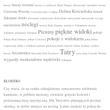
baseny termalne
baseny
baseny w szaflarach
Biały Dunajec
Bieszczady
chochołów baseny
Dolina Kościeliska
Czerwone Wierchy
domek
Czorsztyn ruiny
Czołpino
Zakopane
domki
drewniane wykończenia
Kościelisko
murzasichle
murzasichle wyciągi
noclegi
nad morzem
noclegi Biały Dunajec
noclegi w Zakopanem
noclegi
piękne widoki
Pieniny
pokoje
Zakopane
pensjonaty Zakopane
pokoje z widokiem
Pokoje Biały Dunajec
pokoje Czorsztyn
pokój dobrze
wyposażony
pokój z widokiem
poronin
potok kościeliski
Smerek
Solina
Szaflary
szaflary
Tatry
Szczawnica
baseny
Słowiński Park Narodowy
tatry zimą
Ustrzyki
Wetlina
wyjazdy weekendowe
wędrówki
Zakopane
KŁODZKO
Czy wiesz, że na rynku odnajdziemy renesansowe zdobienia
kamienic, w pobliżu możemy zwiedzić gotycki kościół i
podziemną trasę turystyczną. Dla Turystów planujących poznać
okolicę, to dobre miejsce na nocleg. Łatwo znaleźć tu pokój do