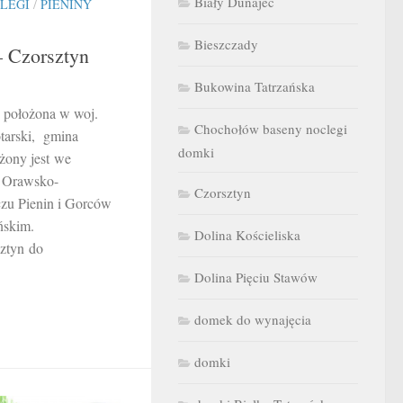
Biały Dunajec
CLEGI
/
PIENINY
Bieszczady
– Czorsztyn
Bukowina Tatrzańska
ś położona w woj.
Chochołów baseny noclegi
tarski, gmina
domki
żony jest we
y Orawsko-
Czorsztyn
czu Pienin i Gorców
ńskim.
Dolina Kościeliska
ztyn do
Dolina Pięciu Stawów
domek do wynajęcia
domki