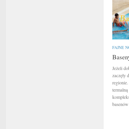
FAJNE N
Basen
Jeżeli d
zaczęły 
regionie
termalną
kompleks
basenów 