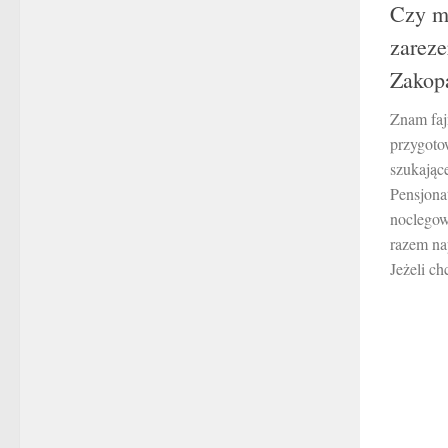
Czy ma
zarez
Zakop
Znam faj
przygoto
szukając
Pensjona
noclegow
razem nap
Jeżeli chc