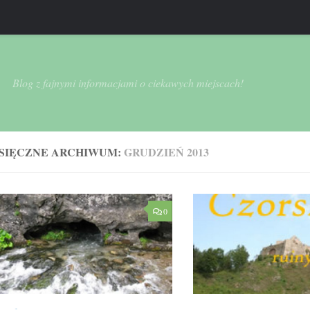
Blog z fajnymi informacjami o ciekawych miejscach!
SIĘCZNE ARCHIWUM:
GRUDZIEŃ 2013
0