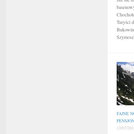
basenowy
Chochołó
Turyści d
Bukowini
Szymoszk
FAJNE N
PENSJO
12/07/201