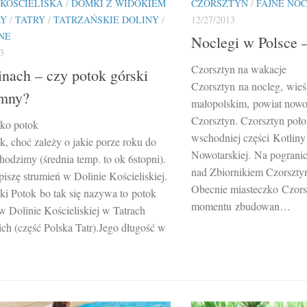
 KOŚCIELISKA
/
DOMKI Z WIDOKIEM
CZORSZTYN
/
FAJNE NO
RY
/
TATRY
/
TATRZAŃSKIE DOLINY
/
12/27/2013
NE
Noclegi w Polsce 
3
Czorsztyn na wakacje
nach – czy potok górski
Czorsztyn na nocleg, wie
imny?
małopolskim, powiat nowo
Czorsztyn. Czorsztyn poło
sko potok
wschodniej części Kotlin
k, choć zależy o jakie porze roku do
Nowotarskiej. Na pograni
hodzimy (średnia temp. to ok 6stopni).
nad Zbiornikiem Czorszty
piszę strumień w Dolinie Kościeliskiej.
Obecnie miasteczko Czors
ski Potok bo tak się nazywa to potok
momentu zbudowan…
w Dolinie Kościeliskiej w Tatrach
ch (część Polska Tatr).Jego długość w