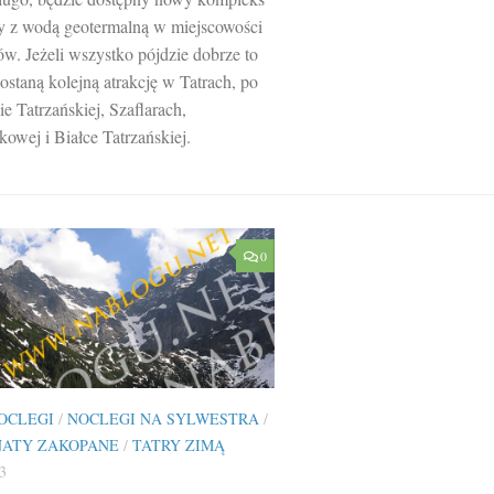
 z wodą geotermalną w miejscowości
w. Jeżeli wszystko pójdzie dobrze to
ostaną kolejną atrakcję w Tatrach, po
e Tatrzańskiej, Szaflarach,
owej i Białce Tatrzańskiej.
0
OCLEGI
/
NOCLEGI NA SYLWESTRA
/
NATY ZAKOPANE
/
TATRY ZIMĄ
3