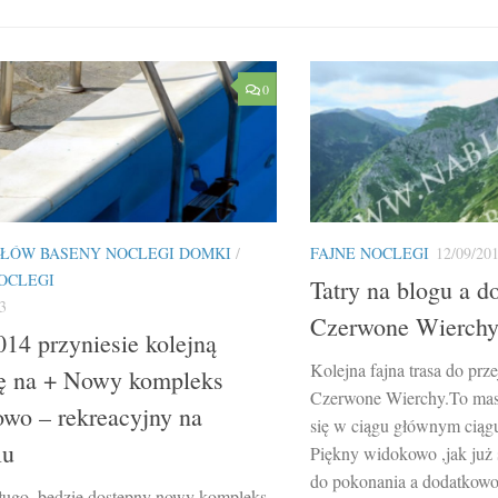
0
ŁÓW BASENY NOCLEGI DOMKI
/
FAJNE NOCLEGI
12/09/20
OCLEGI
Tatry na blogu a d
3
Czerwone Wierch
14 przyniesie kolejną
Kolejna fajna trasa do prze
ę na + Nowy kompleks
Czerwone Wierchy.To mas
wo – rekreacyjny na
się w ciągu głównym ciąg
lu
Piękny widokowo ,jak już 
do pokonania a dodatkowo 
długo, będzie dostępny nowy kompleks