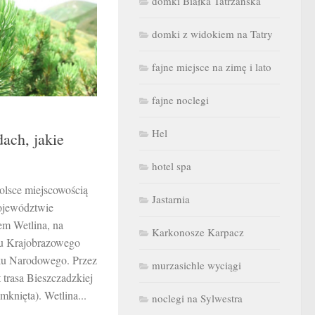
domki Białka Tatrzańska
domki z widokiem na Tatry
fajne miejsce na zimę i lato
fajne noclegi
Hel
ach, jakie
hotel spa
olsce miejscowością
Jastarnia
ojewództwie
em Wetlina, na
Karkonosze Karpacz
ku Krajobrazowego
ku Narodowego. Przez
murzasichle wyciągi
 trasa Bieszczadzkiej
mknięta). Wetlina...
noclegi na Sylwestra