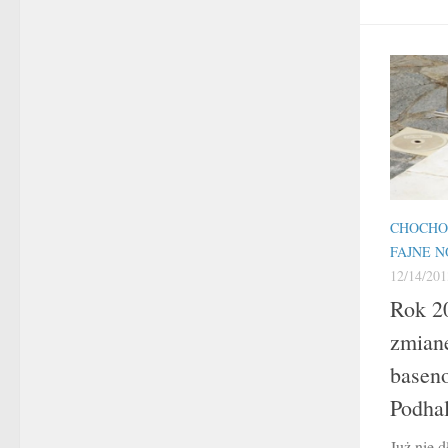
CHOCHO
FAJNE N
12/14/201
Rok 20
zmian
baseno
Podha
Już nie 