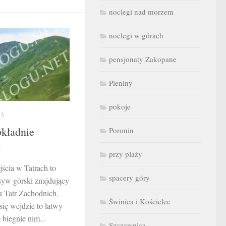
noclegi nad morzem
noclegi w górach
pensjonaty Zakopane
Pieniny
pokoje
13
okładnie
Poronin
y
przy plaży
jścia w Tatrach to
spacery góry
yw górski znajdujący
u Tatr Zachodnich.
Świnica i Kościelec
się wejdzie to łatwy
biegnie nim...
Szczawnica