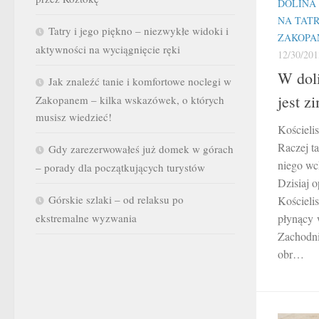
DOLINA
NA TAT
Tatry i jego piękno – niezwykłe widoki i
ZAKOPA
aktywności na wyciągnięcie ręki
12/30/201
W doli
Jak znaleźć tanie i komfortowe noclegi w
jest z
Zakopanem – kilka wskazówek, o których
musisz wiedzieć!
Kościeli
Raczej ta
Gdy zarezerwowałeś już domek w górach
niego wc
– porady dla początkujących turystów
Dzisiaj o
Górskie szlaki – od relaksu po
Kościeli
ekstremalne wyzwania
płynący 
Zachodni
obr…