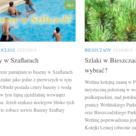
0
OCLEGI
12/23/2013
BIESZCZADY
12/18/2013
y w Szaflarach
Szlaki w Bieszczad
wybrać?
obrze pamiętam to baseny w Szaflarach
działać jako jedne z pierwszych w tym
Wetlina kolejną znaną w P
. Obiekt posiada cztery baseny z wodą
turystyczną położoną w w
 w tym fajną zjeżdżalnię wewnątrz
podkarpackim, nad potoki
u. Jeżeli szukasz noclegów blisko tych
granicy Wetlińskiego Par
to zobacz serwis Baseny Szaflary
oraz Bieszczadzkiego Par
Wetlinę poprowadzona jest
Kolejki Leśnej (obecnie za