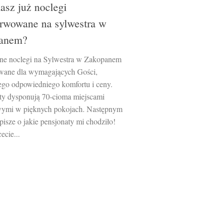
sz już noclegi
erwowane na sylwestra w
anem?
ne noclegi na Sylwestra w Zakopanem
wane dla wymagających Gości,
ego odpowiedniego komfortu i ceny.
ty dysponują 70-cioma miejscami
ymi w pięknych pokojach. Następnym
isze o jakie pensjonaty mi chodziło!
ecie...