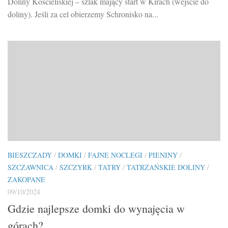
Doliny Kościeliskiej – szlak mający start w Kirach (wejście do
doliny). Jeśli za cel obierzemy Schronisko na...
BIESZCZADY
/
DOMKI
/
FAJNE NOCLEGI
/
PIENINY
/
SZCZAWNICA
/
SZCZYRK
/
TATRY
/
TATRZAŃSKIE DOLINY
/
ZAKOPANE
09/10/2024
Gdzie najlepsze domki do wynajęcia w
górach?