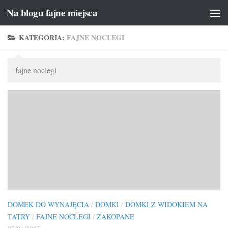
Na blogu fajne miejsca
Przeskocz do treści
KATEGORIA:
FAJNE NOCLEGI
fajne noclegi
DOMEK DO WYNAJĘCIA
/
DOMKI
/
DOMKI Z WIDOKIEM NA
TATRY
/
FAJNE NOCLEGI
/
ZAKOPANE