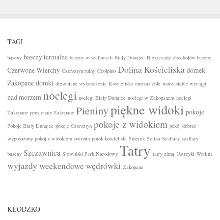
TAGI
baseny termalne
baseny
baseny w szaflarach
Biały Dunajec
Bieszczady
chochołów baseny
Dolina Kościeliska
Czerwone Wierchy
domek
Czorsztyn ruiny
Czołpino
Zakopane
domki
drewniane wykończenia
Kościelisko
murzasichle
murzasichle wyciągi
noclegi
nad morzem
noclegi Biały Dunajec
noclegi w Zakopanem
noclegi
piękne widoki
Pieniny
pokoje
Zakopane
pensjonaty Zakopane
pokoje z widokiem
Pokoje Biały Dunajec
pokoje Czorsztyn
pokój dobrze
wyposażony
pokój z widokiem
poronin
potok kościeliski
Smerek
Solina
Szaflary
szaflary
Tatry
Szczawnica
baseny
Słowiński Park Narodowy
tatry zimą
Ustrzyki
Wetlina
wyjazdy weekendowe
wędrówki
Zakopane
KŁODZKO