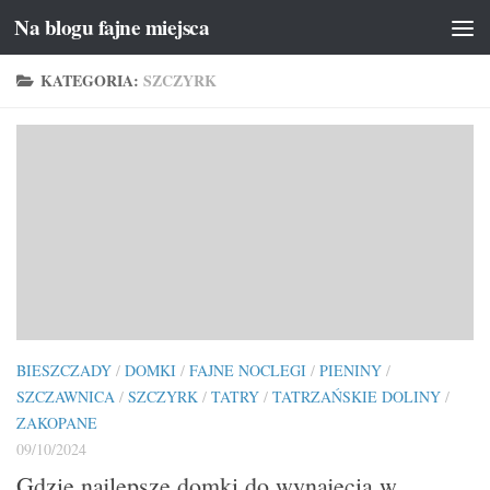
Na blogu fajne miejsca
Przeskocz do treści
KATEGORIA:
SZCZYRK
BIESZCZADY
/
DOMKI
/
FAJNE NOCLEGI
/
PIENINY
/
SZCZAWNICA
/
SZCZYRK
/
TATRY
/
TATRZAŃSKIE DOLINY
/
ZAKOPANE
09/10/2024
Gdzie najlepsze domki do wynajęcia w