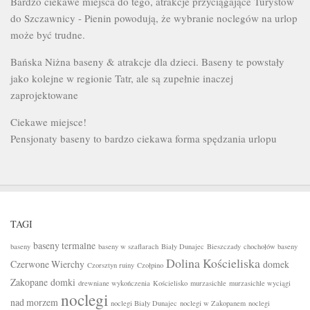
Bardzo ciekawe miejsca do tego, atrakcje przyciągające Turystów
do Szczawnicy - Pienin powodują, że wybranie noclegów na urlop
może być trudne.
Bańska Niżna baseny & atrakcje dla dzieci. Baseny te powstały
jako kolejne w regionie Tatr, ale są zupełnie inaczej
zaprojektowane
Ciekawe miejsce!
Pensjonaty baseny to bardzo ciekawa forma spędzania urlopu
TAGI
baseny termalne
baseny
baseny w szaflarach
Biały Dunajec
Bieszczady
chochołów baseny
Dolina Kościeliska
Czerwone Wierchy
domek
Czorsztyn ruiny
Czołpino
Zakopane
domki
drewniane wykończenia
Kościelisko
murzasichle
murzasichle wyciągi
noclegi
nad morzem
noclegi Biały Dunajec
noclegi w Zakopanem
noclegi