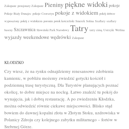
piękne widoki
Pieniny
pokoje
Zakopane
pensjonaty Zakopane
pokoje z widokiem
Pokoje Biały Dunajec
pokoje Czorsztyn
pokój dobrze
wyposażony
pokój z widokiem
poronin
potok kościeliski
Smerek
Solina
Szaflary
szaflary
Tatry
Szczawnica
baseny
Słowiński Park Narodowy
tatry zimą
Ustrzyki
Wetlina
wyjazdy weekendowe
wędrówki
Zakopane
KŁODZKO
Czy wiesz, że na rynku odnajdziemy renesansowe zdobienia
kamienic, w pobliżu możemy zwiedzić gotycki kościół i
podziemną trasę turystyczną. Dla Turystów planujących poznać
okolicę, to dobre miejsce na nocleg. Łatwo znaleźć tu pokój do
wynajęcia, jak i dobrą restaurację. A po zwiedzeniu Kłodzka,
można odwiedzić równie ciekawe miejscowości. Blisko stąd
bowiem do dawnej kopalni złota w Złotym Stoku, uzdrowiska w
Polanicy Zdroju czy kolejnego zabytku militarnego – fortów w
Srebrnej Górze.