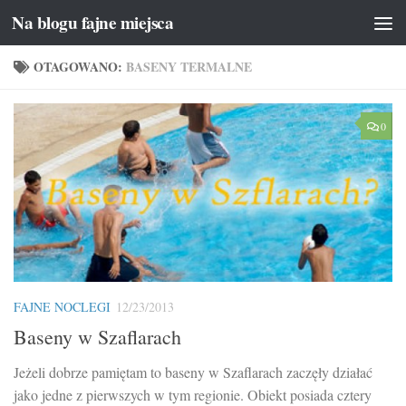
Na blogu fajne miejsca
Przeskocz do treści
OTAGOWANO:
BASENY TERMALNE
0
FAJNE NOCLEGI
12/23/2013
Baseny w Szaflarach
Jeżeli dobrze pamiętam to baseny w Szaflarach zaczęły działać
jako jedne z pierwszych w tym regionie. Obiekt posiada cztery