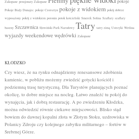
Pieniny
pokoje
Zakopane
pensjonaty Zakopane
pokoje z widokiem
Pokoje Biały Dunajec
pokoje Czorsztyn
pokój dobrze
wyposażony
pokój z widokiem
poronin
potok kościeliski
Smerek
Solina
Szaflary
szaflary
Tatry
Szczawnica
baseny
Słowiński Park Narodowy
tatry zimą
Ustrzyki
Wetlina
wyjazdy weekendowe
wędrówki
Zakopane
KŁODZKO
Czy wiesz, że na rynku odnajdziemy renesansowe zdobienia
kamienic, w pobliżu możemy zwiedzić gotycki kościół i
podziemną trasę turystyczną. Dla Turystów planujących poznać
okolicę, to dobre miejsce na nocleg. Łatwo znaleźć tu pokój do
wynajęcia, jak i dobrą restaurację. A po zwiedzeniu Kłodzka,
można odwiedzić równie ciekawe miejscowości. Blisko stąd
bowiem do dawnej kopalni złota w Złotym Stoku, uzdrowiska w
Polanicy Zdroju czy kolejnego zabytku militarnego – fortów w
Srebrnej Górze.