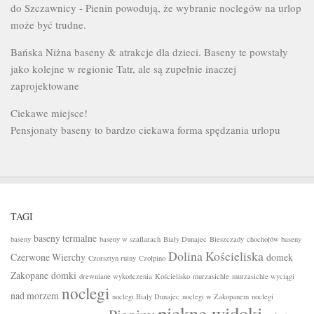
do Szczawnicy - Pienin powodują, że wybranie noclegów na urlop
może być trudne.
Bańska Niżna baseny & atrakcje dla dzieci. Baseny te powstały
jako kolejne w regionie Tatr, ale są zupełnie inaczej
zaprojektowane
Ciekawe miejsce!
Pensjonaty baseny to bardzo ciekawa forma spędzania urlopu
TAGI
baseny termalne
baseny
baseny w szaflarach
Biały Dunajec
Bieszczady
chochołów baseny
Dolina Kościeliska
Czerwone Wierchy
domek
Czorsztyn ruiny
Czołpino
Zakopane
domki
drewniane wykończenia
Kościelisko
murzasichle
murzasichle wyciągi
noclegi
nad morzem
noclegi Biały Dunajec
noclegi w Zakopanem
noclegi
piękne widoki