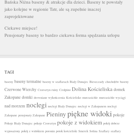
Bańska Niżna baseny & atrakcje dla dzieci. Baseny te powstały
jako kolejne w regionie Tatr, ale są zupełnie inaczej
zaprojektowane
Ciekawe miejsce!
Pensjonaty baseny to bardzo ciekawa forma spędzania urlopu
TAGI
baseny termalne
baseny
baseny w szaflarach
Biały Dunajec
Bieszczady
chochołów baseny
Dolina Kościeliska
Czerwone Wierchy
domek
Czorsztyn ruiny
Czołpino
Zakopane
domki
drewniane wykończenia
Kościelisko
murzasichle
murzasichle wyciągi
noclegi
nad morzem
noclegi Biały Dunajec
noclegi w Zakopanem
noclegi
piękne widoki
Pieniny
pokoje
Zakopane
pensjonaty Zakopane
pokoje z widokiem
Pokoje Biały Dunajec
pokoje Czorsztyn
pokój dobrze
wyposażony
pokój z widokiem
poronin
potok kościeliski
Smerek
Solina
Szaflary
szaflary