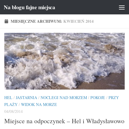
Na blogu fajne miejsca
Przeskocz do treści
MIESIĘCZNE ARCHIWUM:
KWIECIEŃ 2014
HEL
/
JASTARNIA
/
NOCLEGI NAD MORZEM
/
POKOJE
/
PRZY
PLAŻY
/
WIDOK NA MORZE
04/08/2014
Miejsce na odpoczynek – Hel i Władysławowo