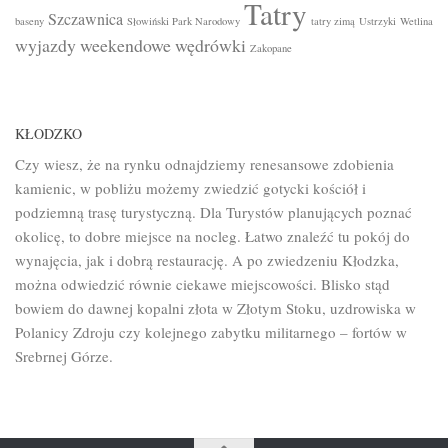
Tatry
Szczawnica
baseny
Słowiński Park Narodowy
tatry zimą
Ustrzyki
Wetlina
wyjazdy weekendowe
wędrówki
Zakopane
KŁODZKO
Czy wiesz, że na rynku odnajdziemy renesansowe zdobienia
kamienic, w pobliżu możemy zwiedzić gotycki kościół i
podziemną trasę turystyczną. Dla Turystów planujących poznać
okolicę, to dobre miejsce na nocleg. Łatwo znaleźć tu pokój do
wynajęcia, jak i dobrą restaurację. A po zwiedzeniu Kłodzka,
można odwiedzić równie ciekawe miejscowości. Blisko stąd
bowiem do dawnej kopalni złota w Złotym Stoku, uzdrowiska w
Polanicy Zdroju czy kolejnego zabytku militarnego – fortów w
Srebrnej Górze.