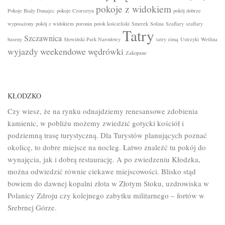
pokoje z widokiem
Pokoje Biały Dunajec
pokoje Czorsztyn
pokój dobrze
wyposażony
pokój z widokiem
poronin
potok kościeliski
Smerek
Solina
Szaflary
szaflary
Tatry
Szczawnica
baseny
Słowiński Park Narodowy
tatry zimą
Ustrzyki
Wetlina
wyjazdy weekendowe
wędrówki
Zakopane
KŁODZKO
Czy wiesz, że na rynku odnajdziemy renesansowe zdobienia
kamienic, w pobliżu możemy zwiedzić gotycki kościół i
podziemną trasę turystyczną. Dla Turystów planujących poznać
okolicę, to dobre miejsce na nocleg. Łatwo znaleźć tu pokój do
wynajęcia, jak i dobrą restaurację. A po zwiedzeniu Kłodzka,
można odwiedzić równie ciekawe miejscowości. Blisko stąd
bowiem do dawnej kopalni złota w Złotym Stoku, uzdrowiska w
Polanicy Zdroju czy kolejnego zabytku militarnego – fortów w
Srebrnej Górze.