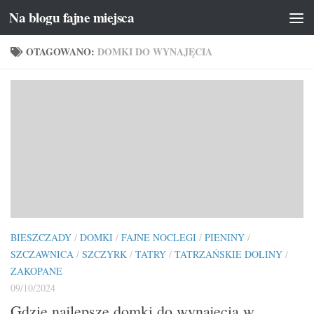
Na blogu fajne miejsca
Przeskocz do treści
OTAGOWANO:
DOMKI DO WYNAJĘCIA
BIESZCZADY
/
DOMKI
/
FAJNE NOCLEGI
/
PIENINY
/
SZCZAWNICA
/
SZCZYRK
/
TATRY
/
TATRZAŃSKIE DOLINY
/
ZAKOPANE
09/10/2024
Gdzie najlepsze domki do wynajęcia w