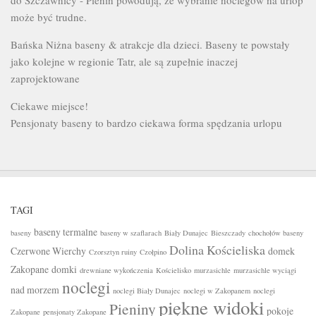
do Szczawnicy - Pienin powodują, że wybranie noclegów na urlop
może być trudne.
Bańska Niżna baseny & atrakcje dla dzieci. Baseny te powstały
jako kolejne w regionie Tatr, ale są zupełnie inaczej
zaprojektowane
Ciekawe miejsce!
Pensjonaty baseny to bardzo ciekawa forma spędzania urlopu
TAGI
baseny termalne
baseny
baseny w szaflarach
Biały Dunajec
Bieszczady
chochołów baseny
Dolina Kościeliska
Czerwone Wierchy
domek
Czorsztyn ruiny
Czołpino
Zakopane
domki
drewniane wykończenia
Kościelisko
murzasichle
murzasichle wyciągi
noclegi
nad morzem
noclegi Biały Dunajec
noclegi w Zakopanem
noclegi
piękne widoki
Pieniny
pokoje
Zakopane
pensjonaty Zakopane