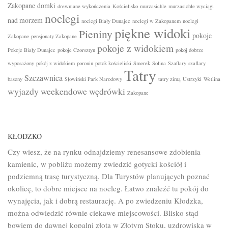
Zakopane
domki
drewniane wykończenia
Kościelisko
murzasichle
murzasichle wyciągi
noclegi
nad morzem
noclegi Biały Dunajec
noclegi w Zakopanem
noclegi
piękne widoki
Pieniny
pokoje
Zakopane
pensjonaty Zakopane
pokoje z widokiem
Pokoje Biały Dunajec
pokoje Czorsztyn
pokój dobrze
wyposażony
pokój z widokiem
poronin
potok kościeliski
Smerek
Solina
Szaflary
szaflary
Tatry
Szczawnica
baseny
Słowiński Park Narodowy
tatry zimą
Ustrzyki
Wetlina
wyjazdy weekendowe
wędrówki
Zakopane
KŁODZKO
Czy wiesz, że na rynku odnajdziemy renesansowe zdobienia
kamienic, w pobliżu możemy zwiedzić gotycki kościół i
podziemną trasę turystyczną. Dla Turystów planujących poznać
okolicę, to dobre miejsce na nocleg. Łatwo znaleźć tu pokój do
wynajęcia, jak i dobrą restaurację. A po zwiedzeniu Kłodzka,
można odwiedzić równie ciekawe miejscowości. Blisko stąd
bowiem do dawnej kopalni złota w Złotym Stoku, uzdrowiska w