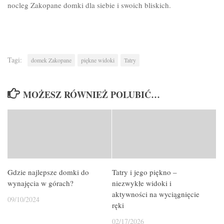
nocleg Zakopane domki dla siebie i swoich bliskich.
Tagi:
domek Zakopane
piękne widoki
Tatry
MOŻESZ RÓWNIEŻ POLUBIĆ…
Gdzie najlepsze domki do
Tatry i jego piękno –
wynajęcia w górach?
niezwykłe widoki i
aktywności na wyciągnięcie
09/10/2024
ręki
02/17/2026