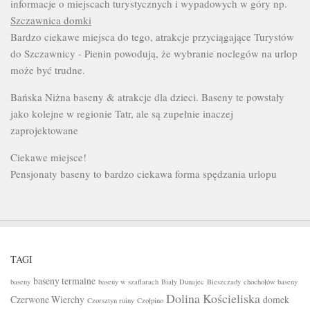
informacje o miejscach turystycznych i wypadowych w góry np.
Szczawnica domki
Bardzo ciekawe miejsca do tego, atrakcje przyciągające Turystów
do Szczawnicy - Pienin powodują, że wybranie noclegów na urlop
może być trudne.
Bańska Niżna baseny & atrakcje dla dzieci. Baseny te powstały
jako kolejne w regionie Tatr, ale są zupełnie inaczej
zaprojektowane
Ciekawe miejsce!
Pensjonaty baseny to bardzo ciekawa forma spędzania urlopu
TAGI
baseny termalne
baseny
baseny w szaflarach
Biały Dunajec
Bieszczady
chochołów baseny
Dolina Kościeliska
Czerwone Wierchy
domek
Czorsztyn ruiny
Czołpino